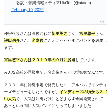
— 歌詞・音楽情報メディアUtaTen (@utaten)
February 10, 2020
仲宗根泉さんは高校時代に
新里英之
さん、
宮里悠平
さん、
許田信介
さん、
名嘉俊
さんと２０００年にバンドを結成し
ます。
宮里悠平さんは２０１９年の９月に脱退
しています。
みんな高校の同級生で、名嘉俊さんとは従姉妹なんです。
２００１年に沖縄限定で発売したミニアルバムでインディ
ーズデビューをしたのですが、
インディーズの頃からスゴ
い人気
で、人気は沖縄だけにとどまらず全国発売されて、
あっという間に人気バンドになってしまいました。