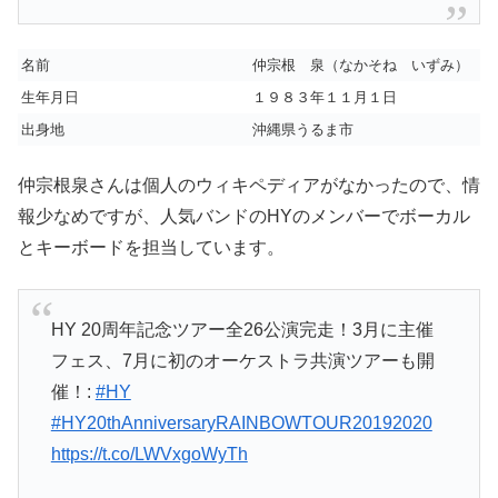
名前
仲宗根 泉（なかそね いずみ）
生年月日
１９８３年１１月１日
出身地
沖縄県うるま市
仲宗根泉さんは個人のウィキペディアがなかったので、情
報少なめですが、人気バンドのHYのメンバーでボーカル
とキーボードを担当しています。
HY 20周年記念ツアー全26公演完走！3月に主催
フェス、7月に初のオーケストラ共演ツアーも開
催！:
#HY
#HY20thAnniversaryRAINBOWTOUR20192020
https://t.co/LWVxgoWyTh