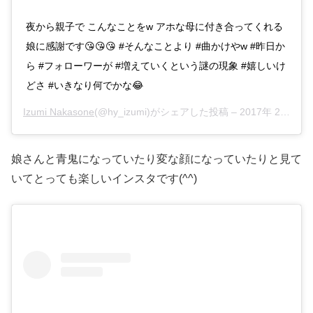
夜から親子で こんなことをw アホな母に付き合ってくれる
娘に感謝です😘😘😘 #そんなことより #曲かけやw #昨日か
ら #フォローワーが #増えていくという謎の現象 #嬉しいけ
どさ #いきなり何でかな😂
Izumi Nakasone
(@hy_izumi)がシェアした投稿 –
2017年 2月月22日午後10時59分PST
娘さんと青鬼になっていたり変な顔になっていたりと見て
いてとっても楽しいインスタです(^^)