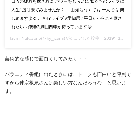
日々の疲れを癒されに パワーをもらいに 私たちのライブに
人生1度は来てみませんか？ . . 曲知らなくても 一人でも 楽
しめますよ☺️ . . #HYライブ #愛知県 #平日だからこそ癒さ
れたい #沖縄の劇団四季が待っています😂
Izumi Nakasone
(@hy_izumi)がシェアした投稿 –
2019年12月月19日午前12時41分PST
芸術的な感じで面白くしてみたり・・・。
バラエティ番組に出たときには、トークも面白いと評判で
すから仲宗根泉さんは楽しい方なんだろうな～と思いま
す。