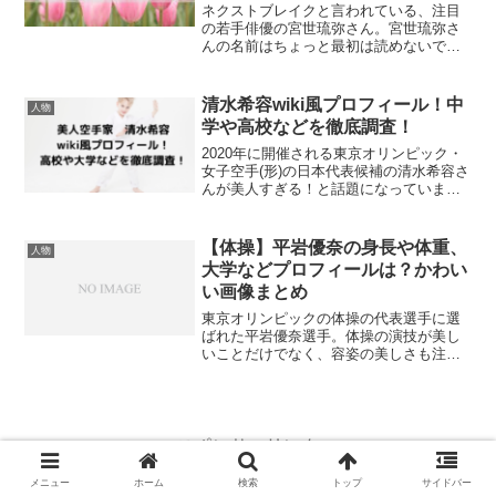
ネクストブレイクと言われている、注目
の若手俳優の宮世琉弥さん。宮世琉弥さ
んの名前はちょっと最初は読めないです
が、「琉弥（りゅうび）」と読み本名で
す。苗字の「宮世」の方も本名なのでし
ょうか？そして、宮世琉弥さんには妹さ
清水希容wiki風プロフィール！中
人物
んがおり、妹さんもアイド...
学や高校などを徹底調査！
2020年に開催される東京オリンピック・
女子空手(形)の日本代表候補の清水希容さ
んが美人すぎる！と話題になっていま
す。さらには空手界の綾瀬はるかともい
われています。そんな清水希容さんの経
歴やプロフィールなど気になるところを
【体操】平岩優奈の身長や体重、
人物
徹底調査しました！...
大学などプロフィールは？かわい
い画像まとめ
東京オリンピックの体操の代表選手に選
ばれた平岩優奈選手。体操の演技が美し
いことだけでなく、容姿の美しさも注目
され話題になっています。そんな平岩優
奈選手の身長や体重、大学などのプロフ
ィールやかわいい画像をまとめました。
平岩優奈の身長や体重は？...
スポンサーリンク
メニュー
ホーム
検索
トップ
サイドバー