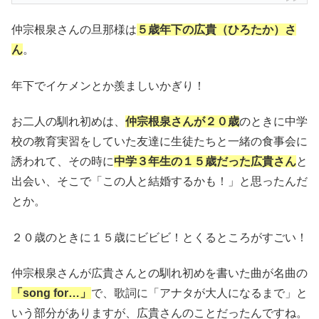
仲宗根泉さんの旦那様は
５歳年下の広貴（ひろたか）
さ
ん
。
年下でイケメンとか羨ましいかぎり！
お二人の馴れ初めは、
仲宗根泉さんが２０歳
のときに中学
校の教育実習をしていた友達に生徒たちと一緒の食事会に
誘われて、その時に
中学３年生の１５歳だった広貴さ
ん
と
出会い、そこで「この人と結婚するかも！」と思ったんだ
とか。
２０歳のときに１５歳にビビビ！とくるところがすごい！
仲宗根泉さんが広貴さんとの馴れ初めを書いた曲が名曲の
「song for…」
で、歌詞に「アナタが大人になるまで」と
いう部分がありますが、広貴さんのことだったんですね。