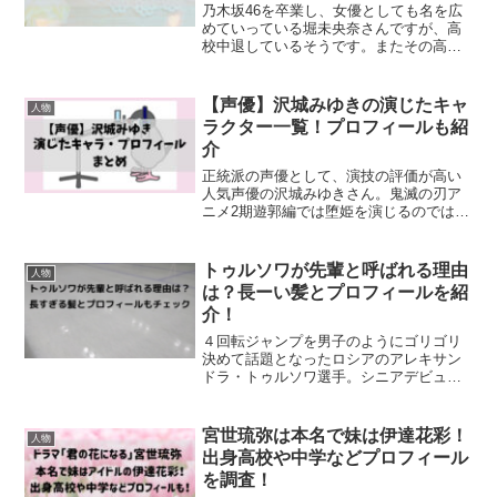
乃木坂46を卒業し、女優としても名を広
めていっている堀未央奈さんですが、高
校中退しているそうです。またその高校
中退の理由もカッコいいとのこと。堀未
央奈さんはどうして高校中退したのでし
ょうか？カッコいい理由というのはどの
【声優】沢城みゆきの演じたキャ
人物
ような理由だったのか見...
ラクター一覧！プロフィールも紹
介
正統派の声優として、演技の評価が高い
人気声優の沢城みゆきさん。鬼滅の刃ア
ニメ2期遊郭編では堕姫を演じるのではな
いかと予想されています。そんな沢城み
ゆきさんの今までに演じたキャラクター
は誰なのか気になるところ。どんな経歴
トゥルソワが先輩と呼ばれる理由
人物
の持ち主なのか？沢城み...
は？長ーい髪とプロフィールを紹
介！
４回転ジャンプを男子のようにゴリゴリ
決めて話題となったロシアのアレキサン
ドラ・トゥルソワ選手。シニアデビュー
した今年のグランプリシリーズで２勝
し、グランプリファイナルへの出場も決
めました。そのアレキサンドラ・トゥル
宮世琉弥は本名で妹は伊達花彩！
人物
ソワ選手がなぜかトゥルソワ...
出身高校や中学などプロフィール
を調査！